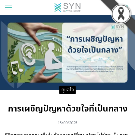
แรก
าของเรา
สินค้า
รเช่า
าม
ดูแลใจ
บียน
การเผชิญปัญหาด้วยใจที่เป็นกลาง
อเรา
15/09/2025