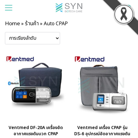
Home
ร้านค้า
»
»
Auto CPAP
แรก
าของเรา
สินค้า
รเช่า
าม
บียน
อเรา
Ventmed DF-20A เครื่องอัด
Ventmed เครื่อง CPAP รุ่น
อากาศแรงดันบวก CPAP
DS-6 อุปกรณ์อัดอากาศแรงดัน