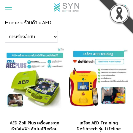
Home
ร้านค้า
»
»
AED
แรก
าของเรา
สินค้า
รเช่า
าม
บียน
อเรา
AED Zoll Plus เครื่องกระตุก
เครื่อง AED Training
หัวใจไฟฟ้า อัตโนมัติ พร้อม
Defibtech รุ่น Lifeline