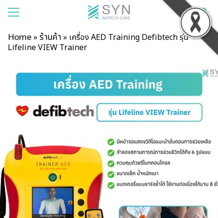
Home
ร้านค้า
»
»
เครื่อง AED Training Defibtech รุ่น
Lifeline VIEW Trainer
แรก
าของเรา
สินค้า
รเช่า
าม
บียน
อเรา