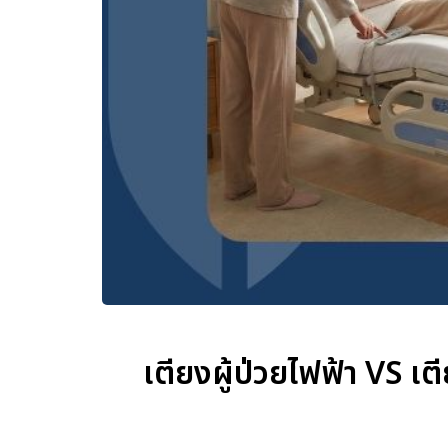
เตียงผู้ป่วยไฟฟ้า VS เ