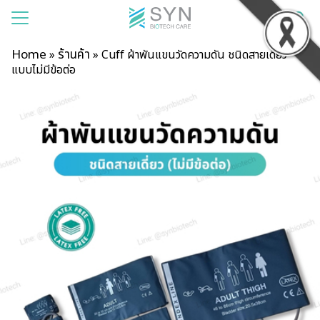
Home
ร้านค้า
»
»
Cuff ผ้าพันแขนวัดความดัน ชนิดสายเดี่ยว
แบบไม่มีข้อต่อ
แรก
าของเรา
สินค้า
รเช่า
าม
บียน
อเรา