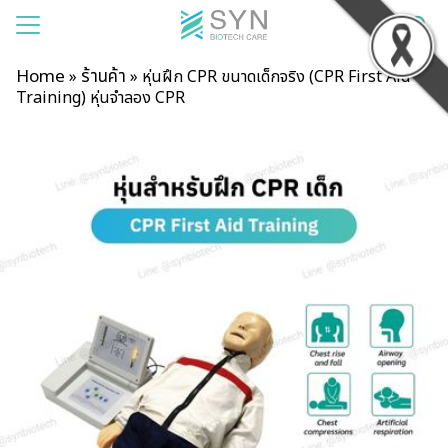
Home
ร้านค้า
»
»
หุ่นฝึก CPR ขนาดเด็กจริง (CPR First Aid
Training) หุ่นจำลอง CPR
แรก
าของเรา
สินค้า
รเช่า
าม
บียน
อเรา