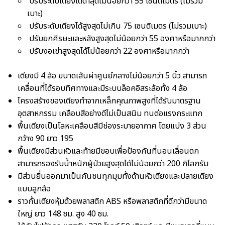
ปรับระดับเตียงได้ต่ำสุดไม่น้อยกว่า 55 เซนติเมตร (ไม่รวม
เบาะ)
ปรับระดับเตียงได้สูงสุดไม่เกิน 75 เซนติเมตร (ไม่รวมเบาะ)
ปรับยกศีรษะและหลังสูงสุดไม่น้อยกว่า 55 องศาหรือมากกว่า
ปรับงอเข่าสูงสุดได้ไม่น้อยกว่า 22 องศาหรือมากกว่า
เตียงมี 4 ล้อ ขนาดเส้นผ่าศูนย์กลางไม่น้อยกว่า 5 นิ้ว สามารถ
เคลื่อนที่ได้รอบทิศทางและมีระบบล็อคอิสระล้อทั้ง 4 ล้อ
โครงสร้างของเตียงทำจากเหล็กคุณภาพสูงที่ได้รับมาตรฐาน
อุตสาหกรรม เคลือบสีอย่างดีไม่เป็นสนิม ทนต่อแรงกระแทก
พื้นเตียงเป็นโลหะเคลือบสีมีช่องระบายอากาศ โดยแบ่ง 3 ส่วน
กว้าง 90 ยาว 195
พื้นเตียงมีส่วนหัวและท้ายมีขอบเพื่อป้องกันที่นอนเลื่อนตก
สามารถรองรับน้ำหนักผู้ป่วยสูงสุดได้ไม่น้อยกว่า 200 กิโลกรัม
มีส่วนยื่นออกมาเป็นกันชนทุกมุมทั้งด้านหัวเตียงและปลายเตียง
แบบลูกล้อ
ราวกั้นเตียงหุ้มด้วยพลาสติก ABS หรือพลาสติกที่ดีกว่ามีขนาด
ใหญ่ ยาว 148 ซม. สูง 40 ซม.