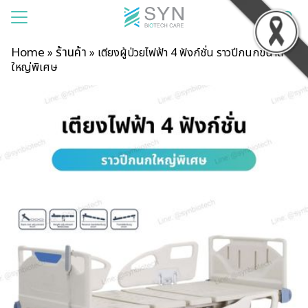
Home
ร้านค้า
»
»
เตียงผู้ป่วยไฟฟ้า 4 ฟังก์ชั่น ราวปีกนกขนาด
ใหญ่พิเศษ
แรก
าของเรา
สินค้า
รเช่า
าม
บียน
อเรา