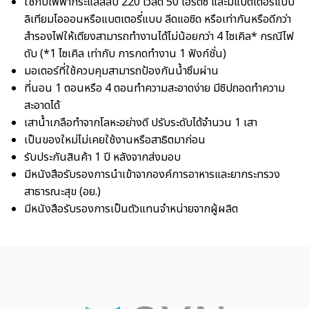
ใช้กับไฟฟ้ากระแสสลับ 220 โวลต์ 50 เฮิรตซ์ และมีแบตเตอรี่แบบ
ลิเทียมไอออนหรือแบตเตอรี่แบบ ลีดแอซิด หรือเท่ากันหรือดีกว่า
สำรองไฟให้เตียงสามารถทำงานได้ไม่น้อยกว่า 4 ไซเคิล* กรณีไฟ
ดับ (*1 ไซเคิล เท่ากับ การกดทำงาน 1 ฟังก์ชั่น)
มอเตอร์ที่ใช้ควบคุมสามารถป้องกันน้ำซึมผ่าน
ที่นอน 1 ตอนหรือ 4 ตอนทำความสะอาดง่าย มีซิปถอดทำความ
สะอาดได้
เสาน้ำเกลือทำจากโลหะอย่างดี ปรับระดับได้จำนวน 1 เสา
เป็นของใหม่ไม่เคยใช้งานหรือสาธิตมาก่อน
รับประกันสินค้า 1 ปี หลังจากส่งมอบ
มีหนังสือรับรองการนำเข้าจากองค์การอาหารและยากระทรวง
สาธารณะสุข (อย.)
มีหนังสือรับรองการเป็นตัวแทนจำหน่ายจากผู้ผลิต