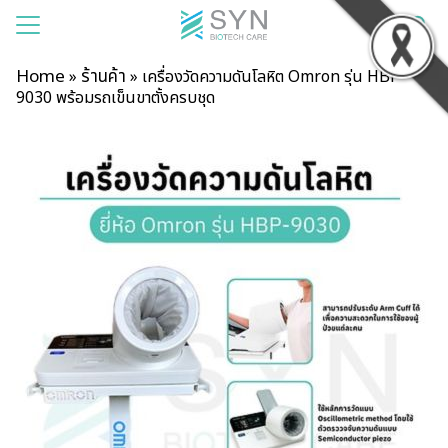
Home
ร้านค้า
»
»
เครื่องวัดความดันโลหิต Omron รุ่น HBP
9030 พร้อมรถเข็นขาตั้งครบชุด
แรก
าของเรา
สินค้า
รเช่า
าม
บียน
อเรา