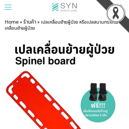
Home
ร้านค้า
»
»
เปลเคลื่อนย้ายผู้ป่วย หรือเปลสนามกระดาน
เคลื่อนย้ายผู้ป่วย
แรก
าของเรา
สินค้า
รเช่า
าม
บียน
อเรา