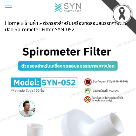
Home
ร้านค้า
»
»
ตัวกรองสำหรับเครื่องทดสอบสมรรถภาพทาง
ปอด Spirometer Filter SYN-052
แรก
าของเรา
สินค้า
รเช่า
าม
บียน
อเรา