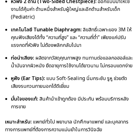
หัวฟัง 2 ด้าน (Two-Sided Chestpiece):
ออกแบบมาให้ใช้
งานได้คุ้มค่า ด้านหนึ่งสำหรับผู้ใหญ่และอีกด้านสำหรับเด็ก
(Pediatric)
เทคโนโลยี Tunable Diaphragm:
ลิขสิทธิ์เฉพาะของ 3M ให้
คุณฟังเสียงได้ทั้ง “ความถี่สูง” และ “ความถี่ต่ำ” เพียงแค่ปรับ
แรงกดที่หัวฟัง ไม่ต้องพลิกกลับไปมา
ท่อนำเสียง:
ผลิตจากวัสดุคุณภาพสูง ทนทานต่อแอลกอฮอล์และ
น้ำมันจากผิวหนัง ยืดอายุการใช้งานได้ยาวนาน ไม่กรอบแตกง่าย
หูฟัง (Ear Tips):
แบบ Soft-Sealing นิ่มกระชับ รูหู ช่วยตัด
เสียงรบกวนภายนอกได้ดีเยี่ยม
มั่นใจของแท้:
สินค้านำเข้าถูกต้อง มีประกัน พร้อมบริการหลัง
การขาย
เหมาะสำหรับ:
แพทย์ทั่วไป พยาบาล นักศึกษาแพทย์ และบุคลากร
ทางการแพทย์ที่ต้องการความแม่นยำในการวินิจฉัย