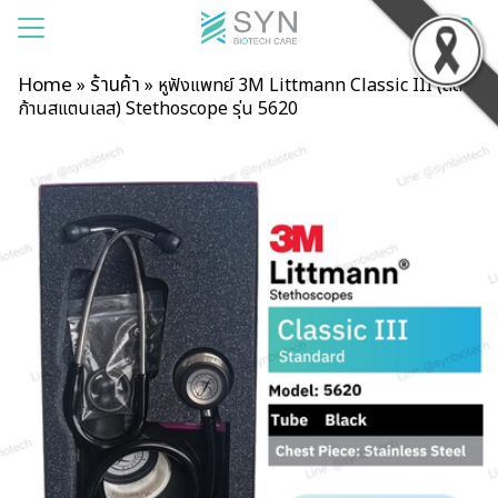
Home
ร้านค้า
»
»
หูฟังแพทย์ 3M Littmann Classic III (สีดำ/
ก้านสแตนเลส) Stethoscope รุ่น 5620
แรก
าของเรา
สินค้า
รเช่า
าม
บียน
อเรา