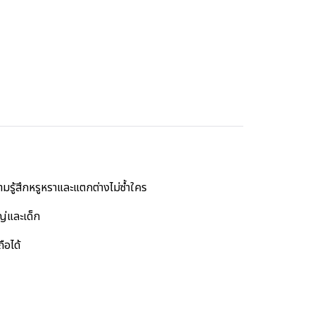
รู้สึกหรูหราและแตกต่างไม่ซ้ำใคร
ญ่และเด็ก
ือได้