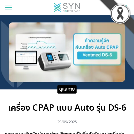
แรก
าของเรา
สินค้า
รเช่า
าม
ดูแลกาย
บียน
เครื่อง CPAP แบบ Auto รุ่น DS-6
อเรา
29/09/2025