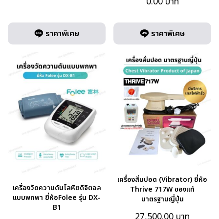
0.00
บาท
ราคาพิเศษ
ราคาพิเศษ
เครื่องสั่นปอด (Vibrator) ยี่ห้อ
เครื่องวัดความดันโลหิตดิจิตอล
Thrive 717W ของแท้
แบบพกพา ยี่ห้อFolee รุ่น DX-
มาตรฐานญี่ปุ่น
B1
27,500.00
บาท